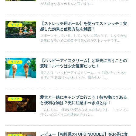
が大好きなきゃめるんと言います...
【ストレッチ用ポール】を使ってストレッチ！実
ライフ
感した効果と使用方法を解説‼
スポーツをしている、していないに関わらず、しなやかな
身体になるために必要不可欠なのがストレッチです...
【ハッピーアイスクリーム】と我先に言うことの
ライフ
意味！ルーツは少女漫画だった！
皆さんは「ハッピーアイスクリーム」って聞いたことあり
ますか？ 昔流行ったわ！とか、懐かしい！...
愛犬と一緒にキャンプに行こう！持ち物は？ある
ライフ
と便利な物は？更に注意すべき点とは！
こんにちは。 外遊びが好きなきゃめるんです。 キャンプに
行くためにどうにか連休がとれな...
レビュー【相模屋のTOFU NOODLE】をお昼に食
ライフ