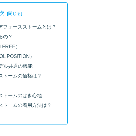
次
アフォースストームとは？
るの？
N FREE）
L POSITION）
モデル共通の機能
ストームの価格は？
ストームのはき心地
ストームの着用方法は？